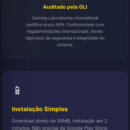
Auditado pela GLI
Gaming Laboratories International
certifica nosso APK. Conformidade com
regulamentações internacionais, testes
rigorosos de segurança e integridade do
sistema.
📱
Instalação Simples
Download direto de 58MB, instalação em 2
minutos. Não precisa de Google Play Store.