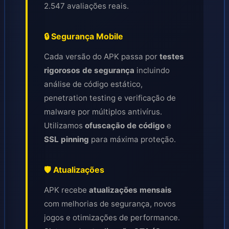
2.547 avaliações reais.
🔒 Segurança Mobile
Cada versão do APK passa por
testes
rigorosos de segurança
incluindo
análise de código estático,
penetration testing e verificação de
malware por múltiplos antivírus.
Utilizamos
ofuscação de código
e
SSL pinning
para máxima proteção.
🛡️ Atualizações
APK recebe
atualizações mensais
com melhorias de segurança, novos
jogos e otimizações de performance.