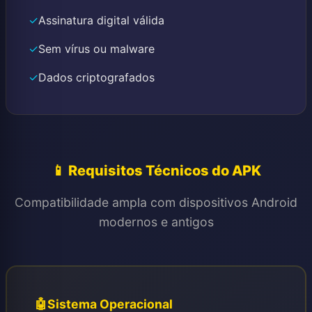
✓
Assinatura digital válida
✓
Sem vírus ou malware
✓
Dados criptografados
📱 Requisitos Técnicos do APK
Compatibilidade ampla com dispositivos Android
modernos e antigos
🤖
Sistema Operacional