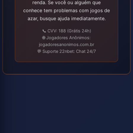
renda. Se você ou alguém que
conhece tem problemas com jogos de
azar, busque ajuda imediatamente.
📞 CVV: 188 (Grátis 24h)
🌐 Jogadores Anônimos:
jogadoresanonimos.com.br
💬 Suporte 22nbet: Chat 24/7