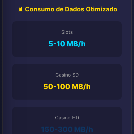
📊 Consumo de Dados Otimizado
Slots
5-10 MB/h
Casino SD
50-100 MB/h
Casino HD
150-300 MB/h