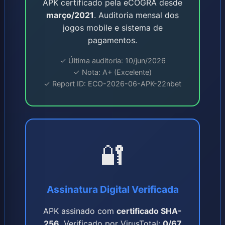
APK certificado pela eCOGRA desde
março/2021
. Auditoria mensal dos
jogos mobile e sistema de
pagamentos.
✓ Última auditoria: 10/jun/2026
✓ Nota: A+ (Excelente)
✓ Report ID: ECO-2026-06-APK-22nbet
🔐
Assinatura Digital Verificada
APK assinado com
certificado SHA-
256
. Verificado por VirusTotal:
0/67