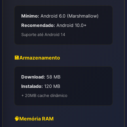
Mínimo:
Android 6.0 (Marshmallow)
Recomendado:
Android 10.0+
Suporte até Android 14
💾
Armazenamento
Download:
58 MB
Instalado:
120 MB
+ 20MB cache dinâmico
🧠
Memória RAM