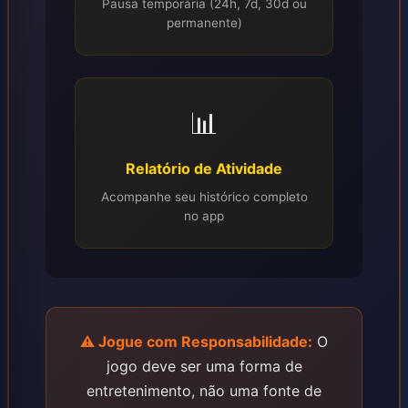
Pausa temporária (24h, 7d, 30d ou
permanente)
📊
Relatório de Atividade
Acompanhe seu histórico completo
no app
⚠️ Jogue com Responsabilidade:
O
jogo deve ser uma forma de
entretenimento, não uma fonte de