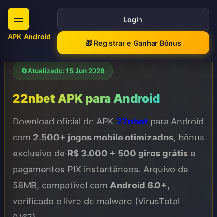
Login
Home
›
APK Android
🎁 Registrar e Ganhar Bônus
✓
APK Oficial Verificado
🔄
Atualizado:
15 Jun 2026
22nbet APK para Android
Download oficial do APK
22nbet
para Android
com
2.500+ jogos mobile otimizados
, bônus
exclusivo de
R$ 3.000 + 500 giros grátis
e
pagamentos PIX instantâneos. Arquivo de
58MB, compatível com
Android 6.0+
,
verificado e livre de malware (VirusTotal