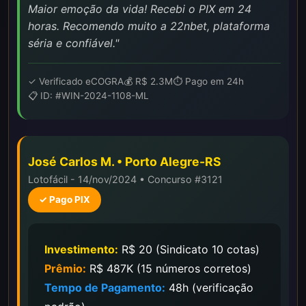
Maior emoção da vida! Recebi o PIX em 24
horas. Recomendo muito a 22nbet, plataforma
séria e confiável."
✓ Verificado eCOGRA
💰 R$ 2.3M
⏱️ Pago em 24h
📋 ID: #WIN-2024-1108-ML
José Carlos M. • Porto Alegre-RS
Lotofácil - 14/nov/2024 • Concurso #3121
✓ Pago PIX
Investimento:
R$ 20 (Sindicato 10 cotas)
Prêmio:
R$ 487K (15 números corretos)
Tempo de Pagamento:
48h (verificação