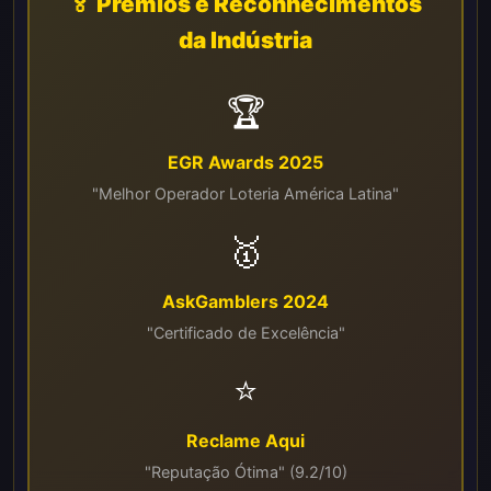
🏅 Prêmios e Reconhecimentos
da Indústria
🏆
EGR Awards 2025
"Melhor Operador Loteria América Latina"
🥇
AskGamblers 2024
"Certificado de Excelência"
⭐
Reclame Aqui
"Reputação Ótima" (9.2/10)