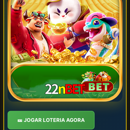
🎫 JOGAR LOTERIA AGORA