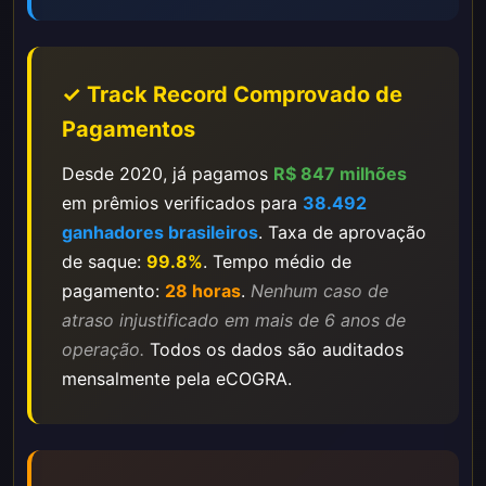
✓ Track Record Comprovado de
Pagamentos
Desde 2020, já pagamos
R$ 847 milhões
em prêmios verificados para
38.492
ganhadores brasileiros
. Taxa de aprovação
de saque:
99.8%
. Tempo médio de
pagamento:
28 horas
.
Nenhum caso de
atraso injustificado em mais de 6 anos de
operação.
Todos os dados são auditados
mensalmente pela eCOGRA.