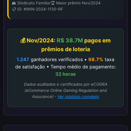
👥 Sindicato Familiar
🏆 Maior prêmio Nov/2024
📋 ID: #WIN-2024-1130-RF
💰 Nov/2024:
R$ 38.7M
pagos em
prêmios de loteria
1.247
ganhadores verificados •
98.7%
taxa
de satisfação • Tempo médio de pagamento:
32 horas
Dados auditados e certificados por eCOGRA
(eCommerce Online Gaming Regulation and
Assurance) -
Ver relatório completo