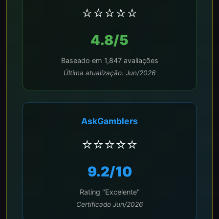
⭐⭐⭐⭐⭐
4.8/5
Baseado em 1,847 avaliações
Última atualização: Jun/2026
AskGamblers
⭐⭐⭐⭐⭐
9.2/10
Rating "Excelente"
Certificado Jun/2026