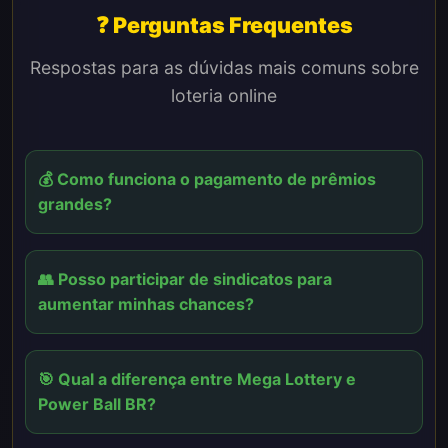
❓ Perguntas Frequentes
Respostas para as dúvidas mais comuns sobre
loteria online
💰 Como funciona o pagamento de prêmios
grandes?
👥 Posso participar de sindicatos para
aumentar minhas chances?
🎯 Qual a diferença entre Mega Lottery e
Power Ball BR?