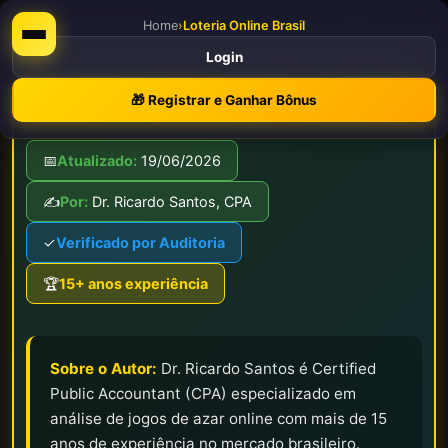
Home
›
Loteria Online Brasil
Login
🎫 Loteria Online 22nbet - Mega-
Sena R$ 65 Milhões+
🎁 Registrar e Ganhar Bônus
📅
Atualizado:
19/06/2026
✍️
Por:
Dr. Ricardo Santos, CPA
✓
Verificado por Auditoria
🏆
15+ anos experiência
Sobre o Autor:
Dr. Ricardo Santos é Certified
Public Accountant (CPA) especializado em
análise de jogos de azar online com mais de 15
anos de experiência no mercado brasileiro.