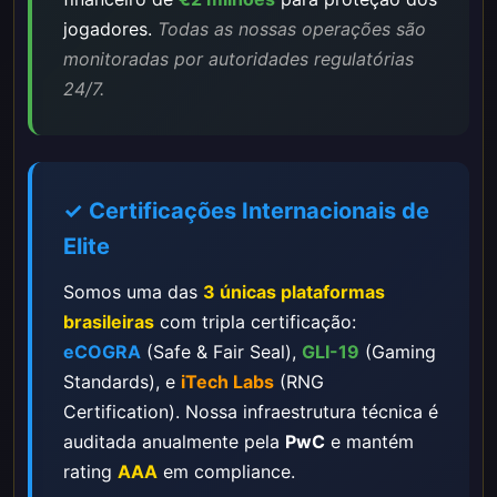
jogadores.
Todas as nossas operações são
monitoradas por autoridades regulatórias
24/7.
✓ Certificações Internacionais de
Elite
Somos uma das
3 únicas plataformas
brasileiras
com tripla certificação:
eCOGRA
(Safe & Fair Seal),
GLI-19
(Gaming
Standards), e
iTech Labs
(RNG
Certification). Nossa infraestrutura técnica é
auditada anualmente pela
PwC
e mantém
rating
AAA
em compliance.