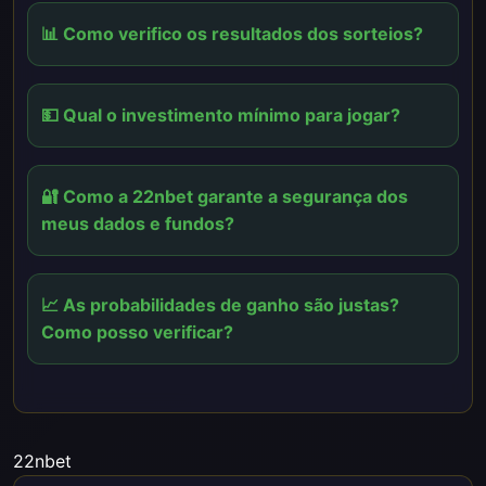
📊 Como verifico os resultados dos sorteios?
💵 Qual o investimento mínimo para jogar?
🔐 Como a 22nbet garante a segurança dos
meus dados e fundos?
📈 As probabilidades de ganho são justas?
Como posso verificar?
22nbet