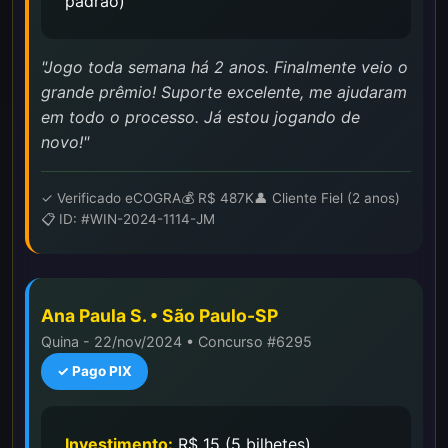
padrão)
"Jogo toda semana há 2 anos. Finalmente veio o
grande prêmio! Suporte excelente, me ajudaram
em todo o processo. Já estou jogando de
novo!"
✓ Verificado eCOGRA
💰 R$ 487K
👤 Cliente Fiel (2 anos)
📋 ID: #WIN-2024-1114-JM
Ana Paula S. • São Paulo-SP
Quina - 22/nov/2024 • Concurso #6295
✓ Pago PIX
Investimento:
R$ 15 (5 bilhetes)