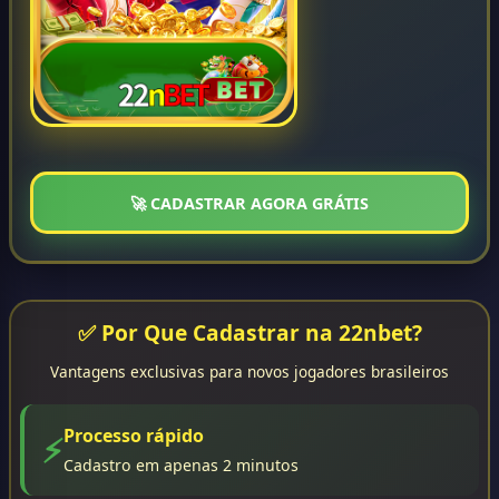
🚀 CADASTRAR AGORA GRÁTIS
✅ Por Que Cadastrar na 22nbet?
Vantagens exclusivas para novos jogadores brasileiros
Processo rápido
⚡
Cadastro em apenas 2 minutos