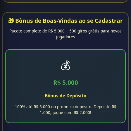
🎁 Bônus de Boas-Vindas ao se Cadastrar
Pacote completo de R$ 5.000 + 500 giros grátis para novos
jogadores
💰
R$ 5.000
Bônus de Depósito
100% até R$ 5.000 no primeiro depósito. Deposite R$
1.000, jogue com R$ 2.000!