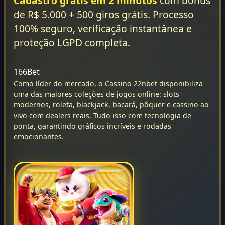
Cadastro grátis em 2 minutos
com bônus
de R$ 5.000 + 500 giros grátis. Processo
100% seguro, verificação instantânea e
proteção LGPD completa.
166Bet
Como líder do mercado, o Cassino 22nbet disponibiliza
uma das maiores coleções de jogos online: slots
modernos, roleta, blackjack, bacará, pôquer e cassino ao
vivo com dealers reais. Tudo isso com tecnologia de
ponta, garantindo gráficos incríveis e rodadas
emocionantes.