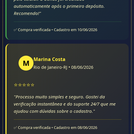
automaticamente após o primeiro depósito.
Recomendo!"
✅ Compra verificada • Cadastro em 10/06/2026
Marina Costa
M
Rio de Janeiro-RJ • 08/06/2026
⭐⭐⭐⭐⭐
"Processo muito simples e seguro. Gostei da
verificação instantânea e do suporte 24/7 que me
ajudou com dúvidas sobre o cadastro."
✅ Compra verificada • Cadastro em 08/06/2026