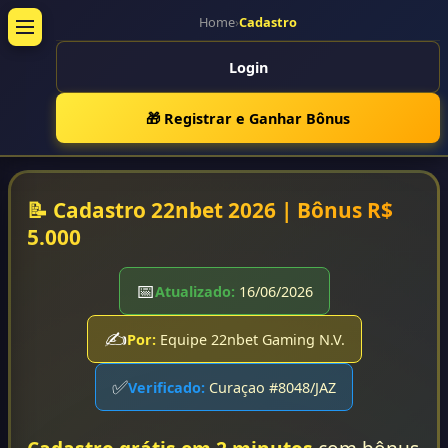
Home
›
Cadastro
Login
🎁 Registrar e Ganhar Bônus
2nbet
📝 Cadastro 22nbet 2026 | Bônus R$
5.000
📅
Atualizado:
16/06/2026
✍️
Por:
Equipe 22nbet Gaming N.V.
✅
Verificado:
Curaçao #8048/JAZ