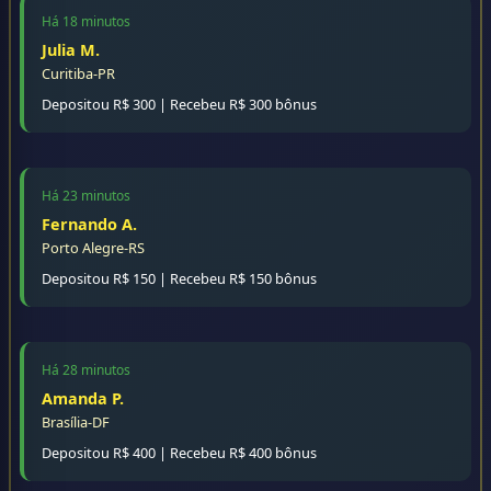
Há 18 minutos
Julia M.
Curitiba-PR
Depositou R$ 300 | Recebeu R$ 300 bônus
Há 23 minutos
Fernando A.
Porto Alegre-RS
Depositou R$ 150 | Recebeu R$ 150 bônus
Há 28 minutos
Amanda P.
Brasília-DF
Depositou R$ 400 | Recebeu R$ 400 bônus