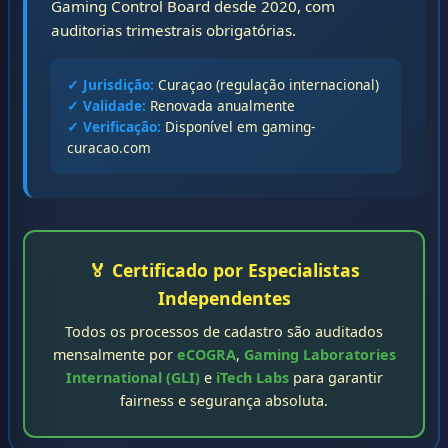
Gaming Control Board desde 2020, com
auditorias trimestrais obrigatórias.
✓ Jurisdição:
Curaçao (regulação internacional)
✓ Validade:
Renovada anualmente
✓ Verificação:
Disponível em gaming-
curacao.com
🏅 Certificado por Especialistas
Independentes
Todos os processos de cadastro são auditados
mensalmente por
eCOGRA
,
Gaming Laboratories
International (GLI)
e
iTech Labs
para garantir
fairness e segurança absoluta.