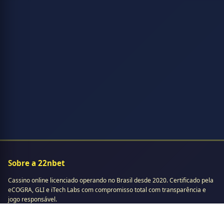
Sobre a 22nbet
Cassino online licenciado operando no Brasil desde 2020. Certificado pela
eCOGRA, GLI e iTech Labs com compromisso total com transparência e
jogo responsável.
Razão Social:
22nbet Gaming N.V.