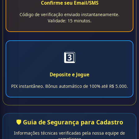
Confirme seu Email/SMS
Código de verificação enviado instantaneamente.
Validade: 15 minutos.
3️⃣
Deposite e Jogue
PIX instantâneo. Bônus automático de 100% até R$ 5.000.
🛡️ Guia de Segurança para Cadastro
Informações técnicas verificadas pela nossa equipe de