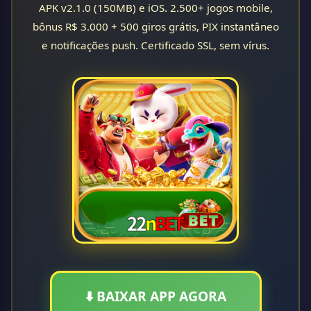
APK v2.1.0 (150MB) e iOS. 2.500+ jogos mobile,
bônus R$ 3.000 + 500 giros grátis, PIX instantâneo
e notificações push. Certificado SSL, sem vírus.
⬇️ BAIXAR APP AGORA