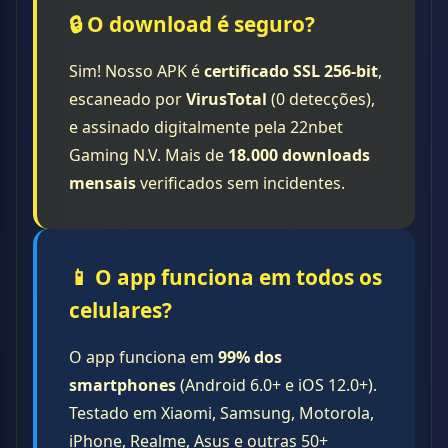
🔒 O download é seguro?
Sim! Nosso APK é
certificado SSL 256-bit
,
escaneado por
VirusTotal
(0 detecções),
e assinado digitalmente pela 22nbet
Gaming N.V. Mais de
18.000 downloads
mensais
verificados sem incidentes.
📱 O app funciona em todos os
celulares?
O app funciona em
99% dos
smartphones
(Android 6.0+ e iOS 12.0+).
Testado em Xiaomi, Samsung, Motorola,
iPhone, Realme, Asus e outras 50+