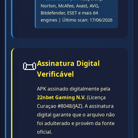
Norton, McAfee, Avast, AVG,
Bitdefender, ESET e mais 64
engines | Último scan:
17/06/2026
📜
Assinatura Digital
Verificável
APK assinado digitalmente pela
22nbet Gaming N.V.
(Licença
Curaçao #8048/JAZ). A assinatura
digital garante que o arquivo não
foi adulterado e provém da fonte
oficial.