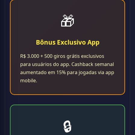
🎁
Bônus Exclusivo App
R$ 3.000 + 500 giros grátis exclusivos
para usuários do app. Cashback semanal
aumentado em 15% para jogadas via app
mobile.
🔒