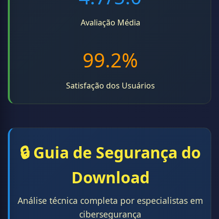
Avaliação Média
99.2%
Satisfação dos Usuários
🔒 Guia de Segurança do
Download
Análise técnica completa por especialistas em
cibersegurança