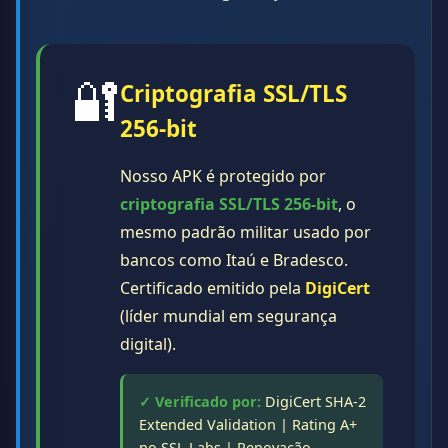
🔐
Criptografia SSL/TLS
256-bit
Nosso APK é protegido por
criptografia SSL/TLS 256-bit
, o
mesmo padrão militar usado por
bancos como Itaú e Bradesco.
Certificado emitido pela
DigiCert
(líder mundial em segurança
digital).
✓ Verificado por:
DigiCert SHA-2
Extended Validation | Rating A+
no SSL Labs | Renovação