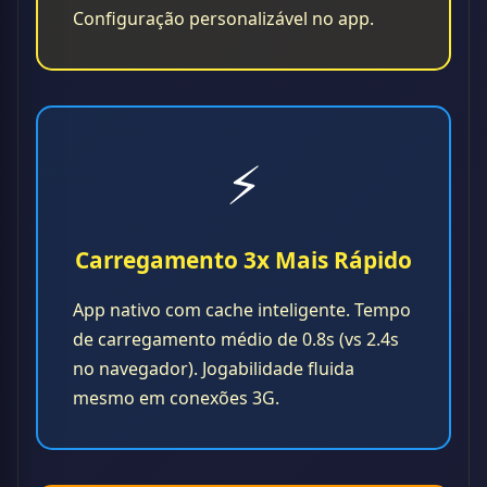
Configuração personalizável no app.
⚡
Carregamento 3x Mais Rápido
App nativo com cache inteligente. Tempo
de carregamento médio de 0.8s (vs 2.4s
no navegador). Jogabilidade fluida
mesmo em conexões 3G.