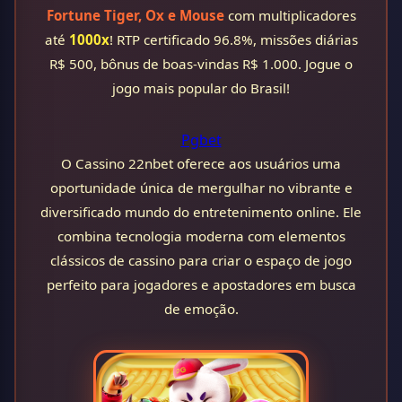
Fortune Tiger, Ox e Mouse
com multiplicadores
até
1000x
! RTP certificado 96.8%, missões diárias
R$ 500, bônus de boas-vindas R$ 1.000. Jogue o
jogo mais popular do Brasil!
Pgbet
O Cassino 22nbet oferece aos usuários uma
oportunidade única de mergulhar no vibrante e
diversificado mundo do entretenimento online. Ele
combina tecnologia moderna com elementos
clássicos de cassino para criar o espaço de jogo
perfeito para jogadores e apostadores em busca
de emoção.