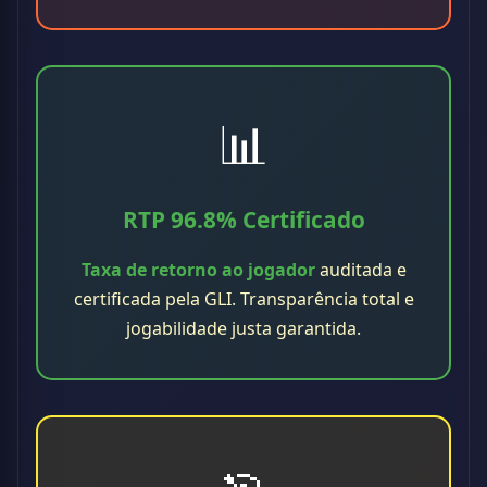
📊
RTP 96.8% Certificado
Taxa de retorno ao jogador
auditada e
certificada pela GLI. Transparência total e
jogabilidade justa garantida.