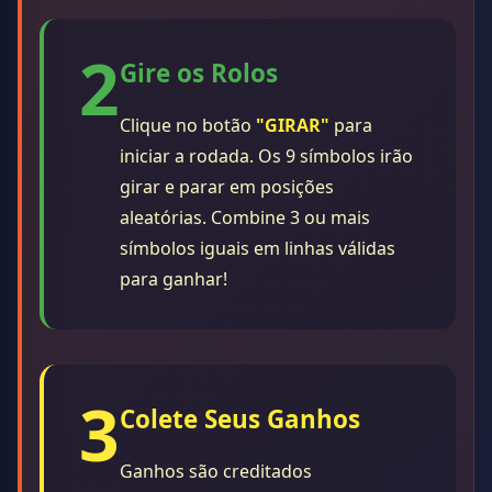
2
Gire os Rolos
Clique no botão
"GIRAR"
para
iniciar a rodada. Os 9 símbolos irão
girar e parar em posições
aleatórias. Combine 3 ou mais
símbolos iguais em linhas válidas
para ganhar!
3
Colete Seus Ganhos
Ganhos são creditados