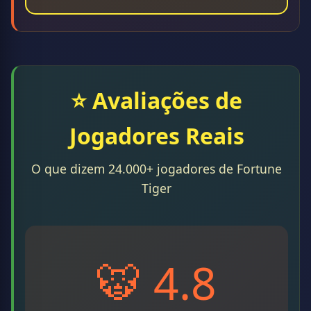
⭐ Avaliações de
Jogadores Reais
O que dizem 24.000+ jogadores de Fortune
Tiger
🐯 4.8