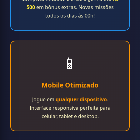
500
em bônus extras. Novas missões
todos os dias às 00h!
📱
Mobile Otimizado
Jogue em
qualquer dispositivo
.
Interface responsiva perfeita para
celular, tablet e desktop.