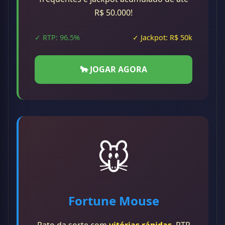
R$ 50.000!
✓ RTP: 96.5%
✓ Jackpot: R$ 50k
🐂 JOGAR AGORA
🐭
Fortune Mouse