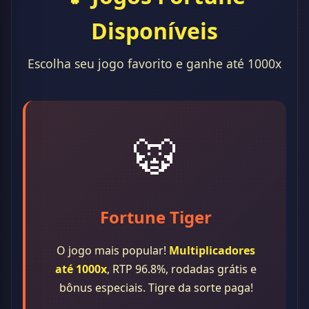
Disponíveis
Escolha seu jogo favorito e ganhe até 1000x
🐯
Fortune Tiger
O jogo mais popular!
Multiplicadores
até 1000x
, RTP 96.8%, rodadas grátis e
bônus especiais. Tigre da sorte paga!