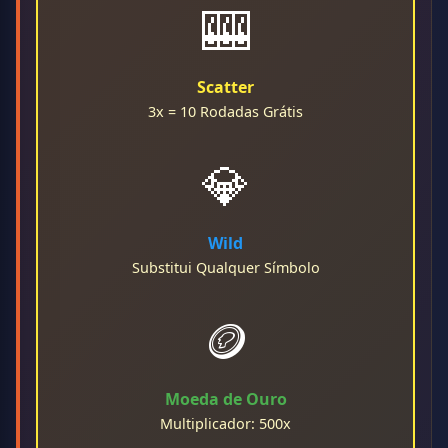
🎰
Scatter
3x = 10 Rodadas Grátis
💎
Wild
Substitui Qualquer Símbolo
🪙
Moeda de Ouro
Multiplicador: 500x