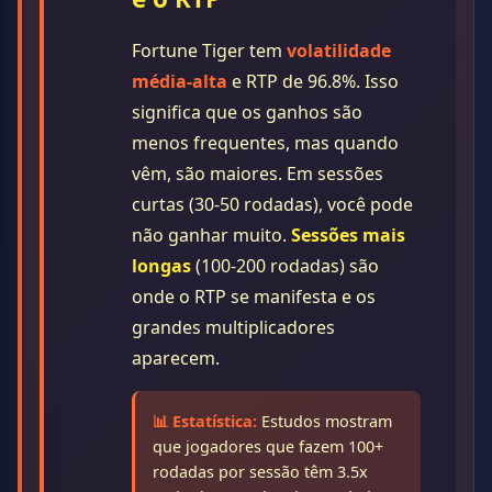
Fortune Tiger tem
volatilidade
média-alta
e RTP de 96.8%. Isso
significa que os ganhos são
menos frequentes, mas quando
vêm, são maiores. Em sessões
curtas (30-50 rodadas), você pode
não ganhar muito.
Sessões mais
longas
(100-200 rodadas) são
onde o RTP se manifesta e os
grandes multiplicadores
aparecem.
📊 Estatística:
Estudos mostram
que jogadores que fazem 100+
rodadas por sessão têm 3.5x